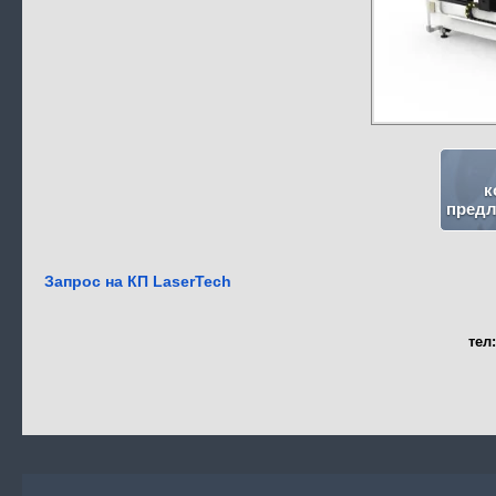
к
предл
Запрос на КП LaserTech
тел